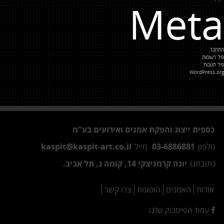
Meta
התחבר
פיד רשומות
פיד תגובות
WordPress.org
כספית ייצוג והפקת אמנים ואירועים בע"מ
טלפון
03-6886881
מייל
kaspit@kaspit-art.co.il
כתובתנו
יונה קרמניצקי 14, קומה ג, תל אביב.
אודות
האמנים
הופעות
צרו קשר
עמוד הפייסבוק שלנו