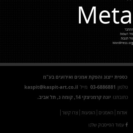
Meta
התחבר
פיד רשומות
פיד תגובות
WordPress.org
כספית ייצוג והפקת אמנים ואירועים בע"מ
טלפון
03-6886881
מייל
kaspit@kaspit-art.co.il
כתובתנו
יונה קרמניצקי 14, קומה ג, תל אביב.
אודות
האמנים
הופעות
צרו קשר
עמוד הפייסבוק שלנו