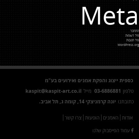
Meta
התחבר
פיד רשומות
פיד תגובות
WordPress.org
כספית ייצוג והפקת אמנים ואירועים בע"מ
טלפון
03-6886881
מייל
kaspit@kaspit-art.co.il
כתובתנו
יונה קרמניצקי 14, קומה ג, תל אביב.
אודות
האמנים
הופעות
צרו קשר
עמוד הפייסבוק שלנו