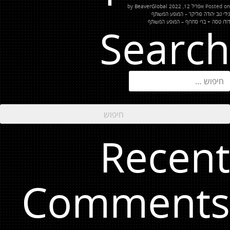
Posted on
אפריל 12, 2022
by
BeaverGlobal
יווט
גידי גוב יהודה פוליקר – המופע המשותף
דודו טסה + ברי סחרוף – המופע המשותף
Search
יפוש:
Recent
Comments