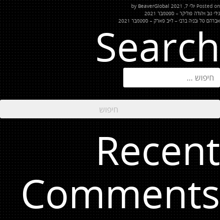
Posted on
יולי 7, 2021
by
BeaverGlobal
יווט
גידי גוב ויהודה פוליקר – ספטמבר 2021
אברהם טל ובניה ברבי – לייב פארק – ספטמבר 2021
Search
יפוש:
Recent
Comments