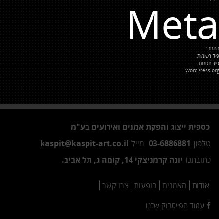
Meta
התחבר
פיד רשומות
פיד תגובות
WordPress.org
כספית ייצוג והפקת אמנים ואירועים בע"מ
טלפון
03-6886881
מייל
kaspit@kaspit-art.co.il
כתובתנו
יונה קרמניצקי 14, קומה ג, תל אביב.
אודות
האמנים
הופעות
צרו קשר
עמוד הפייסבוק שלנו