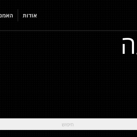
אודות
האמני
ה