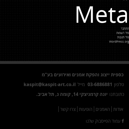
Meta
התחבר
פיד רשומות
פיד תגובות
WordPress.org
כספית ייצוג והפקת אמנים ואירועים בע"מ
טלפון
03-6886881
מייל
kaspit@kaspit-art.co.il
כתובתנו
יונה קרמניצקי 14, קומה ג, תל אביב.
אודות
האמנים
הופעות
צרו קשר
עמוד הפייסבוק שלנו