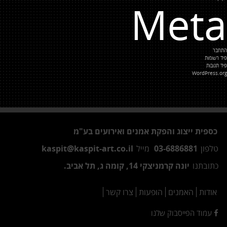
Meta
התחבר
פיד רשומות
פיד תגובות
WordPress.org
כספית ייצוג והפקת אמנים ואירועים בע"מ
טלפון
03-6886881
מייל
kaspit@kaspit-art.co.il
כתובתנו
יונה קרמניצקי 14, קומה ג, תל אביב.
אודות
האמנים
הופעות
צרו קשר
עמוד הפייסבוק שלנו