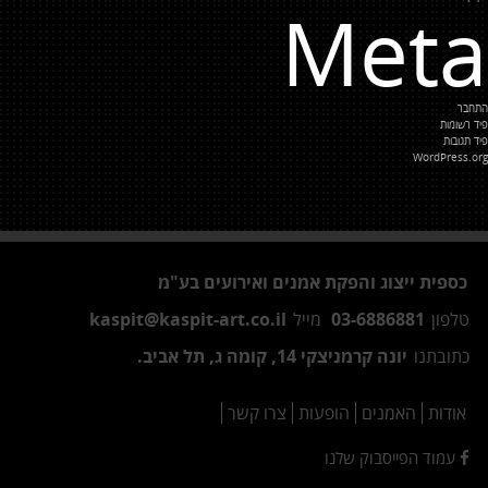
Meta
התחבר
פיד רשומות
פיד תגובות
WordPress.org
כספית ייצוג והפקת אמנים ואירועים בע"מ
טלפון
03-6886881
מייל
kaspit@kaspit-art.co.il
כתובתנו
יונה קרמניצקי 14, קומה ג, תל אביב.
אודות
האמנים
הופעות
צרו קשר
עמוד הפייסבוק שלנו