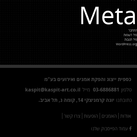
Meta
התחבר
פיד רשומות
פיד תגובות
WordPress.org
כספית ייצוג והפקת אמנים ואירועים בע"מ
טלפון
03-6886881
מייל
kaspit@kaspit-art.co.il
כתובתנו
יונה קרמניצקי 14, קומה ג, תל אביב.
אודות
האמנים
הופעות
צרו קשר
עמוד הפייסבוק שלנו