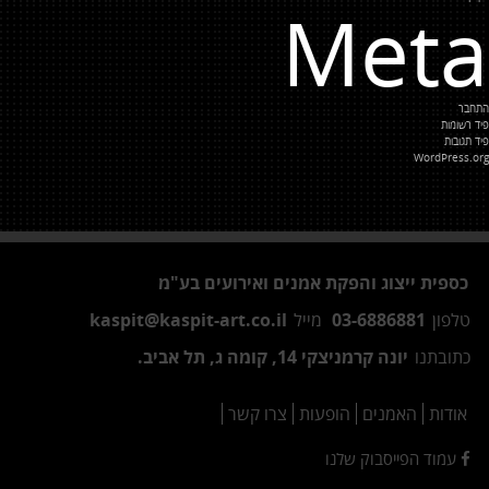
Meta
התחבר
פיד רשומות
פיד תגובות
WordPress.org
כספית ייצוג והפקת אמנים ואירועים בע"מ
טלפון
03-6886881
מייל
kaspit@kaspit-art.co.il
כתובתנו
יונה קרמניצקי 14, קומה ג, תל אביב.
אודות
האמנים
הופעות
צרו קשר
עמוד הפייסבוק שלנו