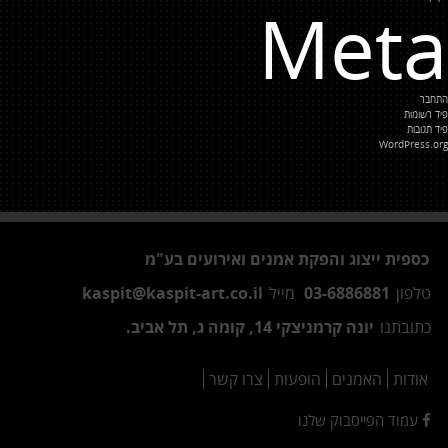
Meta
התחבר
פיד רשומות
פיד תגובות
WordPress.org
כספית ייצוג והפקת אמנים ואירועים בע"מ
טלפון
03-6886881
מייל
kaspit@kaspit-art.co.il
כתובתנו
יונה קרמניצקי 14, קומה ג, תל אביב.
אודות
האמנים
הופעות
צרו קשר
עמוד הפייסבוק שלנו