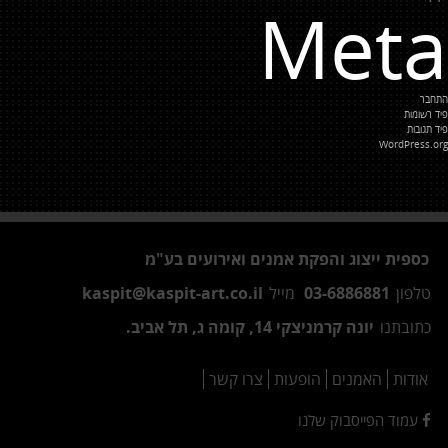
Meta
התחבר
פיד רשומות
פיד תגובות
WordPress.org
כספית ייצוג והפקת אמנים ואירועים בע"מ
טלפון
03-6886881
מייל
kaspit@kaspit-art.co.il
כתובתנו
יונה קרמניצקי 14, קומה ג, תל אביב.
אודות
האמנים
הופעות
צרו קשר
עמוד הפייסבוק שלנו