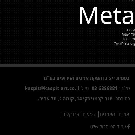
Meta
התחבר
פיד רשומות
פיד תגובות
WordPress.org
כספית ייצוג והפקת אמנים ואירועים בע"מ
טלפון
03-6886881
מייל
kaspit@kaspit-art.co.il
כתובתנו
יונה קרמניצקי 14, קומה ג, תל אביב.
אודות
האמנים
הופעות
צרו קשר
עמוד הפייסבוק שלנו