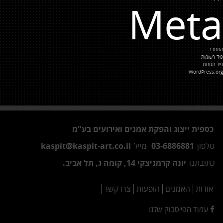
Meta
התחבר
פיד רשומות
פיד תגובות
WordPress.org
כספית ייצוג והפקת אמנים ואירועים בע"מ
טלפון
03-6886881
מייל
kaspit@kaspit-art.co.il
כתובתנו
יונה קרמניצקי 14, קומה ג, תל אביב.
אודות
האמנים
הופעות
צרו קשר
עמוד הפייסבוק שלנו