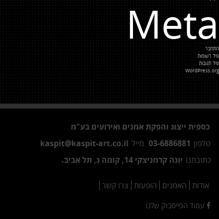
Meta
התחבר
פיד רשומות
פיד תגובות
WordPress.org
כספית ייצוג והפקת אמנים ואירועים בע"מ
טלפון
03-6886881
מייל
kaspit@kaspit-art.co.il
כתובתנו
יונה קרמניצקי 14, קומה ג, תל אביב.
אודות
האמנים
הופעות
צרו קשר
עמוד הפייסבוק שלנו