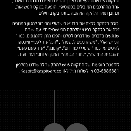
התקווה 6 רשמה לעצמה לאורך השנים תארים כמו הרכב השנה,
אחד מההרכבים המובילים בספוטיפיי, הופעה בטקס המשואות,
וכמובן תואר הלהקה האהובה ביותר בקרב חיילים.
יכולת הלהקה לפצח את הדנ"א הישראלי והחיבור למגוון המגזרים
זיכה את הלהקה בכינוי ״הלהקה הכי ישראלית״. עם שירים
שנוגעים בדברים שמדברים לכולנו והפכו מזמן להמנונים, כמו "
הכי ישראלי", "משהו נעים לנשמה" , "הכל עוד לפניי״ ואינספור
להיטים על כמו " שימי לי עוד רום”, “קופנגן”, “עוד פעם פעם“,
״העברית החדשה״, ״לחזור הביתה״ ״המנון הלוחם״ ועוד ועוד.
להזמנת הופעות של התקווה 6 יש להתקשר למשרדנו בטלפון
03-6886881 או לשלוח מייל ל-Kaspit@kaspit-art.co.il.