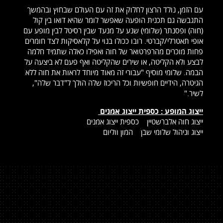
עם הזמן, נולד הרצון לחלוק את זה עם העולם שבחוץ ובהמשך
התגבשה גם תכנית הופעה שאפשר לומר שהיא דואו בין קול
(חוה) ופסנתר (שלומי) שנע על מנעד שבין רסיטל לבין מופע עם
אופי תאטרלי/קברטי. רובו ככולו בנוי על קלאסיקות לצד חומרים
פחות מוכרים מהרפרטואר של חוה ואפילו כאלה שתמיד חלמה
לבצע ולא הקליטה, או שירים שהקליטה ואף פעם לא ביצעה על
הבמה. שלומי מוסיף "עבורי זה מאוד מיוחד לראות את חוה ללא
הגיטרה, הידיים חופשיות וכל הריכוז שלה הולך ל"דבר שלה",
לשיר."
ייצוג המופע : כספית ייצוג אמנים
ייצוג חוה אלברשטיין כספית ייצוג אמנים
ייצוג וניהול שלומי שבן המון ווליום