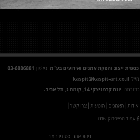
פית ייצוג והפקת אמנים ואירועים בע"מ
טלפון
03-6886881
יל
kaspit@kaspit-art.co.il
ובתנו
יונה קרמניצקי 14, קומה ג, תל אביב.
דות
האמנים
הופעות
צרו קשר
מוד הפייסבוק שלנו
ניהול אתר:
סטודיו רימון