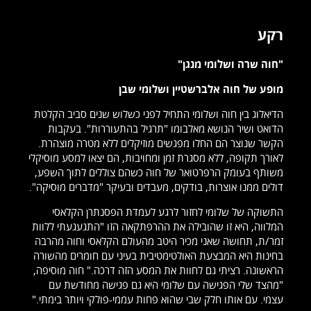
רקע
"חוה שרה ושלומי מנגן"
מופע של חוה אלברשטיין ושלומי שבן
הדיאלוג בין חוה ושלומי התחיל לפני כשלוש שנים סביב הקלטת
הדואט ושיר הנושא מאלבומו "תרגיל בהתעוררות". בעקבות
הקשר שנוצר הם החלו מפגשים מוזיקלים ללא מטרה מוצהרת.
לאורך תקופה, ללא מסגרת זמן ומחויבות, הם יצאו למסע מוסיקלי
משותף בעומק הרפרטואר של חוה כשהם צוללים לתוך השפע,
דולים ממנו אוצרות, בודקים, מעבדים ובעיקר "מדברים מוסיקה".
התשוקה של שלומי לחזור לרגע לעמדת הפסנתרן הקלאסי
המלווה, היא זו שהובילה את ההרפתקאה הזו "התגעגעתי ללוות
זמר/ת, תחושה שאני מכיר היטב מהעולם הקלאסי וחוה מהרבה
בחינות היא המבצעת האולטימטיבית בעיני עם חומרים מהשורה
הראשונה. רציתי גם לחוות את המסע הזה דרכה." חוה מוסיפה,
"מהצד שלי הפגישה עם שלומי היא גם פגישה מחודשת עם
עצמי. עם אותו חלק שבי שהוא פחות עממי-פולקי ויותר בימתי."